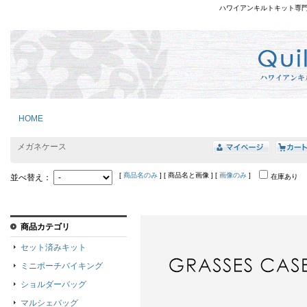
ハワイアンキルトキット専
HOME
メガネケース
[
商品名のみ
] [ 商品名と画像 ] [
画像のみ
]
並べ替え：
在庫あり
商品カテゴリ
セット済みキット
ミニポーチバイキング
ショルダーバッグ
マルシェバッグ