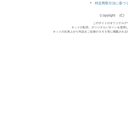
特定商取引法に基づ
Ｃopyright (C) Qu
このサイトのオリジナルデ
キットの転売、オリジナルパターンを使用
キットの出来上がり作品をご自身のＳＮＳ等に掲載される