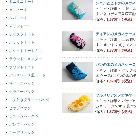
ミニミニトート
シェルとヒトデのメガネ
＜キット詳細＞ 小物キ
Ａ４トート
までネコポス便発送可能です
タパトート
価格：
1,870円（税込）
マリントート
ティアレのメガネケース
レッスントート
＜キット詳細＞ 土台布
ポケットトート
す。 キット２点までネコ
価格：
1,870円（税込）
ポケットトートミニ
ラウンドショルダー
パンの木のメガネケース
ラウンドトート
＜キット詳細＞ バッグ
パッチワーク風トート
ネ ケースにパンの木のデザ
価格：
1,870円（税込）
マザーズバッグ
グラニーバッグ
プルメリアのメガネケー
マチ付きグラニーバッグ
＜キット詳細＞ バッグ
ガネ ケースです☆ 見本の
ヒップバッグ
価格：
1,870円（税込）
ボストンバッグ Ｓ
バンブーバッグ
キッズリュック