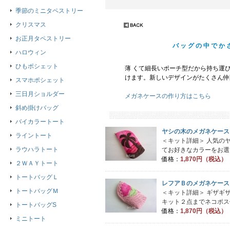
季節のミニタペストリー
クリスマス
お正月タペストリー
バッグの中でか
ハロウィン
ひもポシェット
薄 くて細長いポーチ型だから持ち運
けます。新しいデザインがたくさん仲
スマホポシェット
三日月ショルダー
メガネケースの作り方はこちら
斜め掛けバッグ
バイカラートート
ヤシの木のメガネケース
ライントート
＜キット詳細＞ 人気の
ラウハラトート
てお好きなカラーをお選び
価格：
1,870円（税込）
２ＷＡＹトート
トートバッグＬ
レフアＢのメガネケース
トートバッグＭ
＜キット詳細＞ ギザギ
キット２点までネコポス便
トートバッグS
価格：
1,870円（税込）
ミニトート