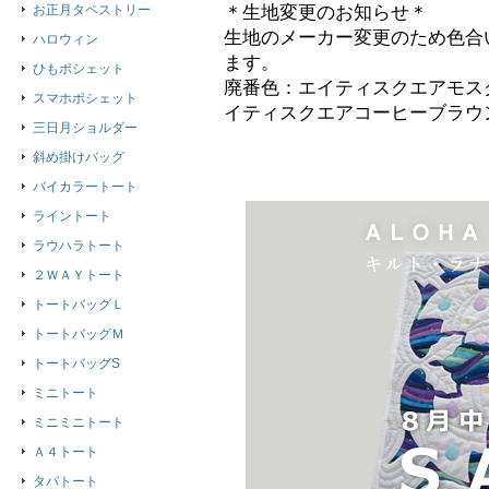
お正月タペストリー
＊生地変更のお知らせ＊
生地のメーカー変更のため色合
ハロウィン
ます。
ひもポシェット
廃番色：エイティスクエアモス
スマホポシェット
イティスクエアコーヒーブラウ
三日月ショルダー
斜め掛けバッグ
バイカラートート
ライントート
ラウハラトート
２ＷＡＹトート
トートバッグＬ
トートバッグＭ
トートバッグS
ミニトート
ミニミニトート
Ａ４トート
タパトート