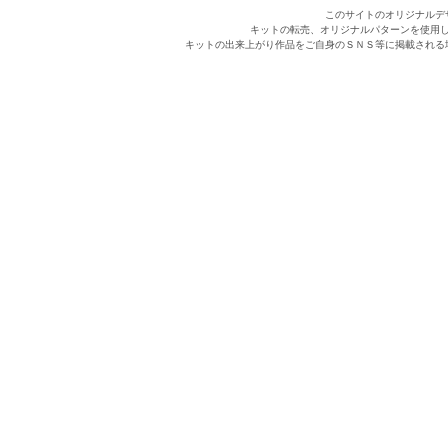
このサイトのオリジナルデ
キットの転売、オリジナルパターンを使用
キットの出来上がり作品をご自身のＳＮＳ等に掲載される