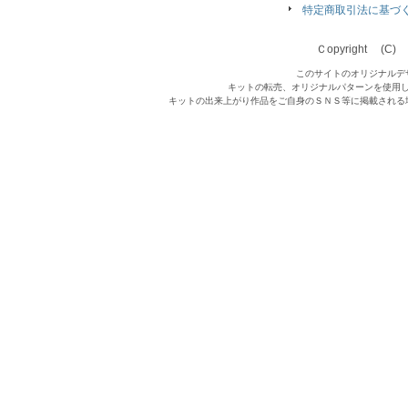
特定商取引法に基づ
Ｃopyright (C) Qu
このサイトのオリジナルデ
キットの転売、オリジナルパターンを使用
キットの出来上がり作品をご自身のＳＮＳ等に掲載される