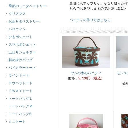
裏側にもアップリケ。かなり凝った作
季節のミニタペストリー
ちらでお選びしますのでお楽しみに
クリスマス
バニティの作り方はこちら
お正月タペストリー
ハロウィン
ひもポシェット
スマホポシェット
三日月ショルダー
斜め掛けバッグ
バイカラートート
ヤシの木のバニティ
モンス
ライントート
価格：
5,720円（税込）
ラウハラトート
価
２ＷＡＹトート
トートバッグＬ
トートバッグＭ
トートバッグS
ミニトート