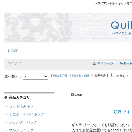
ハワイアンキルトキット専
HOME
バニティ
[
商品名のみ
] [
商品名と画像
] [ 画像のみ ]
並べ替え：
在庫あり
商品カテゴリ
セット済みキット
好評です
ミニポーチバイキング
ショルダーバッグ
ギャラ リーでとっても好評だったバ
マルシェバッグ
入れてお部屋に置いてもgood！作り