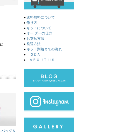
▸
送料無料について
▸
作り方
▸
キットについて
▸
オー ダーの仕方
▸
お支払方法
▸
発送方法
てに
▸
キット到着までの流れ
▸
Ｑ＆Ａ
▸
ＡＢＯＵＴ ＵＳ
トバッグＳ