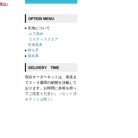
（税込）
OPTION MENU
▸
生地について
ムラ染め
エイティスクエア
生地見本
▸
持ち手
▸
留め具
DELIVERY TIME
現在オーダーキットは、発送ま
で２～３週間の納期を頂戴して
おります。お時間に余裕を持っ
てご注文ください。
（セット済
みキットは除く）