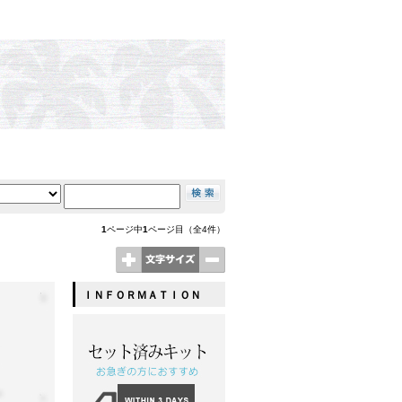
1
ページ中
1
ページ目（全4件）
ＩＮＦＯＲＭＡＴＩＯＮ