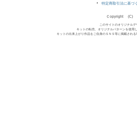
特定商取引法に基づ
Ｃopyright (C) Qu
このサイトのオリジナルデ
キットの転売、オリジナルパターンを使用
キットの出来上がり作品をご自身のＳＮＳ等に掲載される