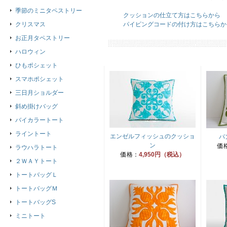
季節のミニタペストリー
クッションの仕立て方はこちらから
クリスマス
パイピングコードの付け方はこちらか
お正月タペストリー
ハロウィン
ひもポシェット
スマホポシェット
三日月ショルダー
斜め掛けバッグ
バイカラートート
ライントート
エンゼルフィッシュのクッショ
パ
ン
価
ラウハラトート
価格：
4,950円（税込）
２ＷＡＹトート
トートバッグＬ
トートバッグＭ
トートバッグS
ミニトート