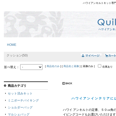
ハワイアンキルトキット専
HOME
クッション(50)
[
商品名のみ
] [
商品名と画像
] [ 画像のみ ]
並べ替え：
在庫あり
商品カテゴリ
セット済みキット
ハワイアンインテリアに
ミニポーチバイキング
ショルダーバッグ
ハワイ アンキルトの定番、５０㎝角
マルシェバッグ
イピングコードもお選びいただけます