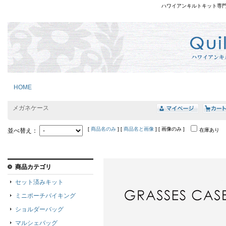
ハワイアンキルトキット専
HOME
メガネケース
[
商品名のみ
] [
商品名と画像
] [ 画像のみ ]
並べ替え：
在庫あり
商品カテゴリ
セット済みキット
ミニポーチバイキング
ショルダーバッグ
マルシェバッグ