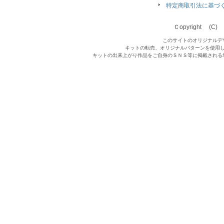
特定商取引法に基づ
Ｃopyright (C) Qu
このサイトのオリジナルデ
キットの転売、オリジナルパターンを使用
キットの出来上がり作品をご自身のＳＮＳ等に掲載される