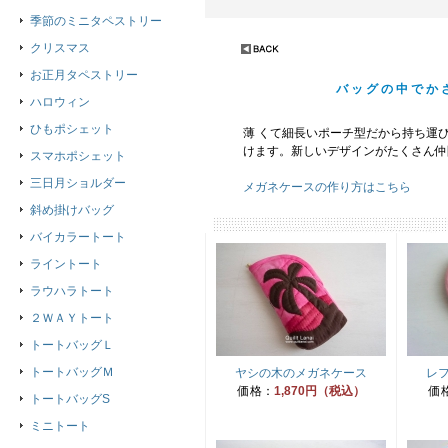
季節のミニタペストリー
クリスマス
お正月タペストリー
バッグの中でか
ハロウィン
ひもポシェット
薄 くて細長いポーチ型だから持ち運
けます。新しいデザインがたくさん仲
スマホポシェット
三日月ショルダー
メガネケースの作り方はこちら
斜め掛けバッグ
バイカラートート
ライントート
ラウハラトート
２ＷＡＹトート
トートバッグＬ
トートバッグＭ
ヤシの木のメガネケース
レ
価格：
1,870円（税込）
価
トートバッグS
ミニトート