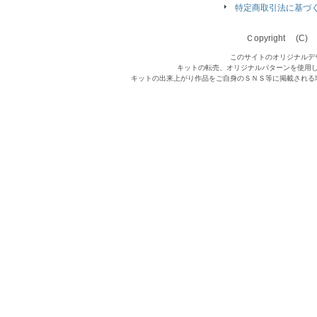
特定商取引法に基づ
Ｃopyright (C) Qu
このサイトのオリジナルデ
キットの転売、オリジナルパターンを使用
キットの出来上がり作品をご自身のＳＮＳ等に掲載される