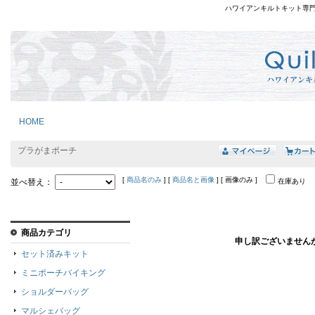
ハワイアンキルトキット専
HOME
プラがまポーチ
[
商品名のみ
] [
商品名と画像
] [ 画像のみ ]
並べ替え：
在庫あり
商品カテゴリ
申し訳ございません
セット済みキット
ミニポーチバイキング
ショルダーバッグ
マルシェバッグ