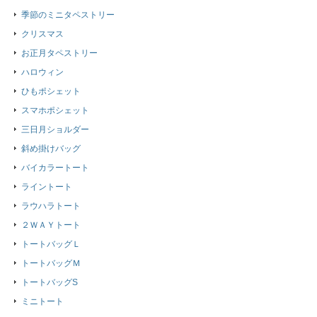
季節のミニタペストリー
クリスマス
お正月タペストリー
ハロウィン
ひもポシェット
スマホポシェット
三日月ショルダー
斜め掛けバッグ
バイカラートート
ライントート
ラウハラトート
２ＷＡＹトート
トートバッグＬ
トートバッグＭ
トートバッグS
ミニトート