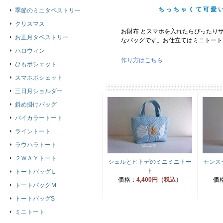
ちっちゃくて可愛
季節のミニタペストリー
クリスマス
お財布 とスマホを入れたらぴったり
お正月タペストリー
なバッグです。お仕立てはミニトート
ハロウィン
作り方はこちら
ひもポシェット
スマホポシェット
三日月ショルダー
斜め掛けバッグ
バイカラートート
ライントート
ラウハラトート
２ＷＡＹトート
シェルとヒトデのミニミニトー
モンス
ト
トートバッグＬ
価格：
4,400円（税込）
価
トートバッグＭ
トートバッグS
ミニトート