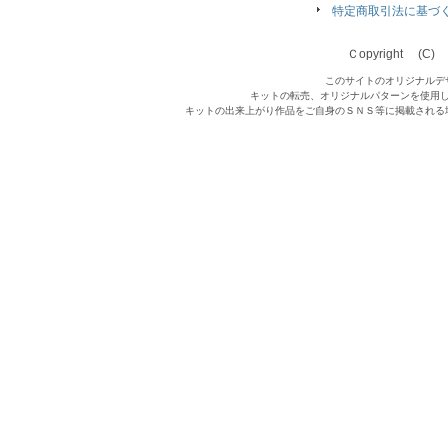
特定商取引法に基づ
Ｃopyright (C) Qu
このサイトのオリジナルデ
キットの転売、オリジナルパターンを使用
キットの出来上がり作品をご自身のＳＮＳ等に掲載される