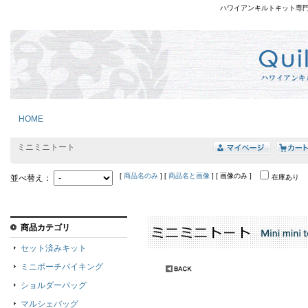
ハワイアンキルトキット専
HOME
ミニミニトート
[
商品名のみ
] [
商品名と画像
] [ 画像のみ ]
並べ替え：
在庫あり
商品カテゴリ
セット済みキット
ミニポーチバイキング
ショルダーバッグ
マルシェバッグ