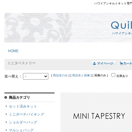
ハワイアンキルトキット専
HOME
ミニタペストリー
[
商品名のみ
] [
商品名と画像
] [ 画像のみ ]
並べ替え：
在庫あり
商品カテゴリ
セット済みキット
ミニポーチバイキング
ショルダーバッグ
マルシェバッグ