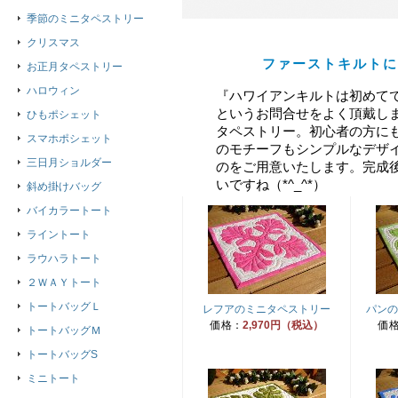
季節のミニタペストリー
クリスマス
ファーストキルトに
お正月タペストリー
ハロウィン
『ハワイアンキルトは初めて
というお問合せをよく頂戴し
ひもポシェット
タペストリー。初心者の方に
スマホポシェット
のモチーフもシンプルなデザ
三日月ショルダー
のをご用意いたします。完成
いですね（*^_^*）
斜め掛けバッグ
バイカラートート
ライントート
ラウハラトート
２ＷＡＹトート
トートバッグＬ
レフアのミニタペストリー
パンの
価格：
2,970円（税込）
価
トートバッグＭ
トートバッグS
ミニトート