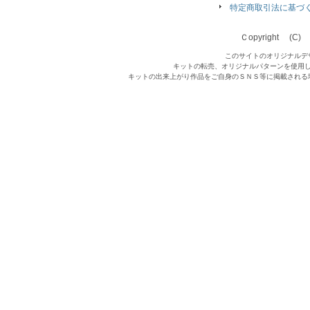
特定商取引法に基づ
Ｃopyright (C) Qu
このサイトのオリジナルデ
キットの転売、オリジナルパターンを使用
キットの出来上がり作品をご自身のＳＮＳ等に掲載される