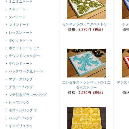
ミニミニトート
Ａ４トート
タパトート
モンステラのミニタペストリー
ホヌ
マリントート
価格：
2,970円（税込）
価
レッスントート
ポケットトート
ポケットトートミニ
ラウンドショルダー
ラウンドトート
パッチワーク風トート
マザーズバッグ
エンゼルストランペットのミニ
アンス
グラニーバッグ
タペストリー
価格：
2,970円（税込）
価
マチ付きグラニーバッグ
ヒップバッグ
ボストンバッグ Ｓ
バンブーバッグ
キッズリュック