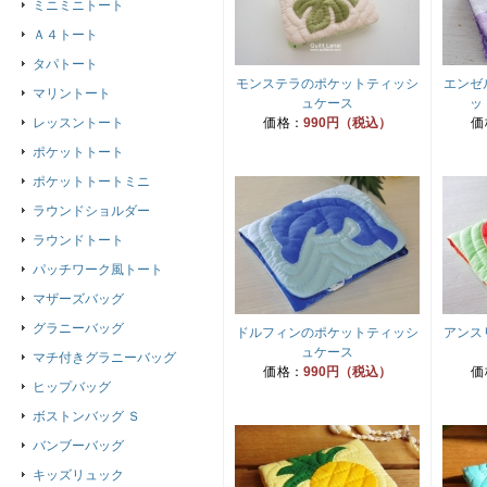
ミニミニトート
Ａ４トート
タパトート
モンステラのポケットティッシ
エンゼ
マリントート
ュケース
ッ
レッスントート
価格：
990円（税込）
価
ポケットトート
ポケットトートミニ
ラウンドショルダー
ラウンドトート
パッチワーク風トート
マザーズバッグ
グラニーバッグ
ドルフィンのポケットティッシ
アンス
ュケース
マチ付きグラニーバッグ
価格：
990円（税込）
価
ヒップバッグ
ボストンバッグ Ｓ
バンブーバッグ
キッズリュック