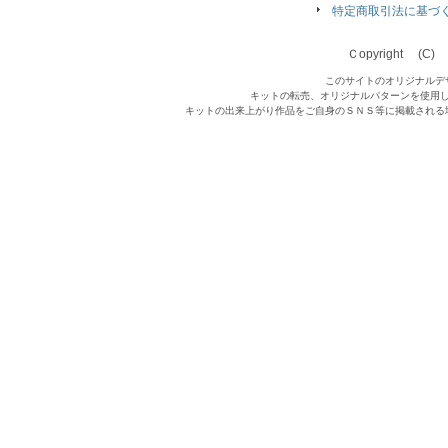
特定商取引法に基づ
Ｃopyright (C) Qu
このサイトのオリジナルデ
キットの転売、オリジナルパターンを使用
キットの出来上がり作品をご自身のＳＮＳ等に掲載される