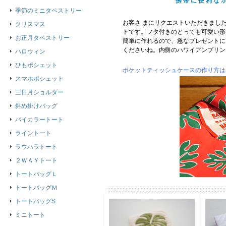
携帯に便利なポ
季節のミニタペストリー
お客さ まにリクエストいただきまし
クリスマス
トです。フタ付きのとっても可愛い形で
お正月タペストリー
簡単に作れるので、急なプレゼントに
くださいね。内側のハワイアンプリン
ハロウィン
ひもポシェット
ポケットティッシュケースの作り方は
スマホポシェット
三日月ショルダー
斜め掛けバッグ
バイカラートート
ライントート
ラウハラトート
２ＷＡＹトート
トートバッグＬ
トートバッグＭ
トートバッグS
ミニトート