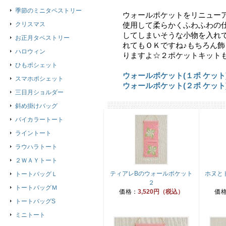
季節のミニタペストリー
ウォールポケットをリニューア
クリスマス
使用して柔らかくふわふわの
してしまいそうな小物を入れ
お正月タペストリー
れてもＯＫですね♪もちろん
ハロウィン
りますよ☆２ポケットキット
ひもポシェット
ウォールポケット(１ポ ケッ
スマホポシェット
ウォールポケット(２ポ ケッ
三日月ショルダー
斜め掛けバッグ
バイカラートート
ライントート
ラウハラトート
２ＷＡＹトート
ティアレBのウォールポケット
ホヌと
トートバッグＬ
２
トートバッグＭ
価格：
3,520円（税込）
価
トートバッグS
ミニトート