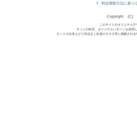
特定商取引法に基づ
Ｃopyright (C) Qu
このサイトのオリジナルデ
キットの転売、オリジナルパターンを使用
キットの出来上がり作品をご自身のＳＮＳ等に掲載される