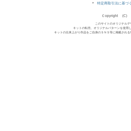
特定商取引法に基づ
Ｃopyright (C) Qu
このサイトのオリジナルデ
キットの転売、オリジナルパターンを使用
キットの出来上がり作品をご自身のＳＮＳ等に掲載される