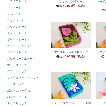
ミニミニトート
パンの木の通帳ケース
バード
価格：
2,970円（税込）
Ａ４トート
価
タパトート
マリントート
レッスントート
ポケットトート
ポケットトートミニ
ラウンドショルダー
ラウンドトート
アンスリウムの通帳ケース
ホヌと
価格：
2,970円（税込）
価
パッチワーク風トート
マザーズバッグ
グラニーバッグ
マチ付きグラニーバッグ
ヒップバッグ
ボストンバッグ Ｓ
バンブーバッグ
モンステラとプルメリアの通帳
ド
キッズリュック