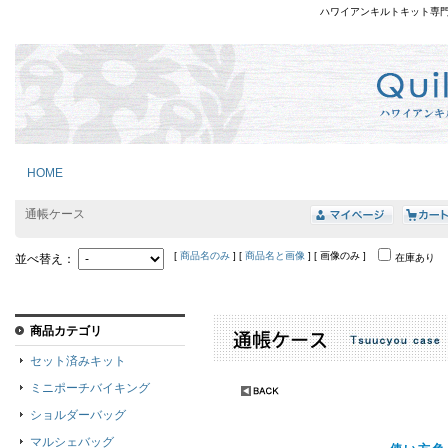
ハワイアンキルトキット専
HOME
通帳ケース
[
商品名のみ
] [
商品名と画像
] [ 画像のみ ]
並べ替え：
在庫あり
商品カテゴリ
セット済みキット
ミニポーチバイキング
ショルダーバッグ
マルシェバッグ