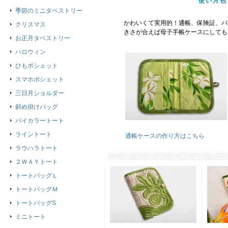
使い方色
季節のミニタペストリー
かわいくて実用的！通帳、保険証、パ
クリスマス
きさが合えば母子手帳ケースにしてもい
お正月タペストリー
ハロウィン
ひもポシェット
スマホポシェット
三日月ショルダー
斜め掛けバッグ
バイカラートート
ライントート
通帳ケースの作り方はこちら
ラウハラトート
２ＷＡＹトート
トートバッグＬ
トートバッグＭ
トートバッグS
ミニトート