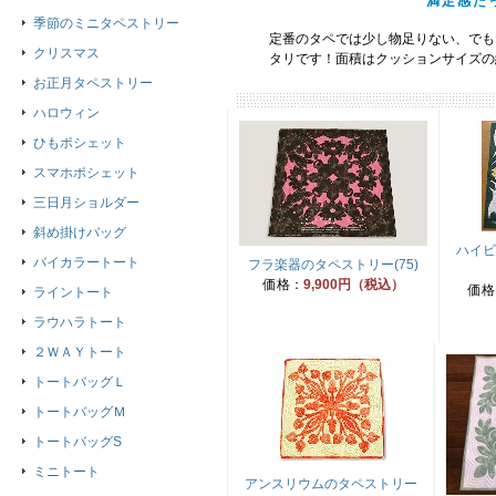
満足感た
季節のミニタペストリー
定番のタペでは少し物足りない、でも
クリスマス
タリです！面積はクッションサイズの
お正月タペストリー
ハロウィン
ひもポシェット
スマホポシェット
三日月ショルダー
斜め掛けバッグ
ハイビ
バイカラートート
フラ楽器のタペストリー(75)
価格：
9,900円（税込）
価格
ライントート
ラウハラトート
２ＷＡＹトート
トートバッグＬ
トートバッグＭ
トートバッグS
ミニトート
アンスリウムのタペストリー