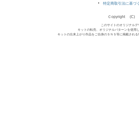
特定商取引法に基づ
Ｃopyright (C) Qu
このサイトのオリジナルデ
キットの転売、オリジナルパターンを使用
キットの出来上がり作品をご自身のＳＮＳ等に掲載される