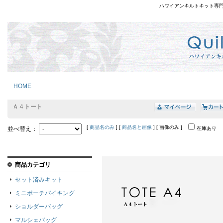
ハワイアンキルトキット専
HOME
Ａ４トート
[
商品名のみ
] [
商品名と画像
] [ 画像のみ ]
並べ替え：
在庫あり
商品カテゴリ
セット済みキット
ミニポーチバイキング
ショルダーバッグ
マルシェバッグ