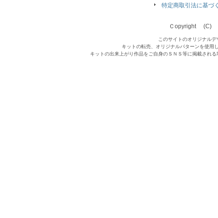
特定商取引法に基づ
Ｃopyright (C) Qu
このサイトのオリジナルデ
キットの転売、オリジナルパターンを使用
キットの出来上がり作品をご自身のＳＮＳ等に掲載される