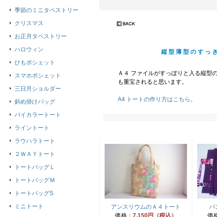
季節のミニタペストリー
クリスマス
お正月タペストリー
ハロウィン
縦型薄型のすっ
ひもポシェット
Ａ４ ファイルがすっぽりと入る縦型
スマホポシェット
も重宝されると思います。
三日月ショルダー
A4 トートの作り方はこちら。
斜め掛けバッグ
バイカラートート
ライントート
ラウハラトート
２ＷＡＹトート
トートバッグＬ
トートバッグＭ
トートバッグS
ミニトート
アンスリウムのＡ４トート
パ
価格：
7,150円（税込）
価