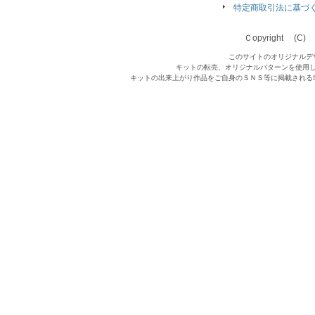
特定商取引法に基づ
Ｃopyright (C) Qu
このサイトのオリジナルデ
キットの転売、オリジナルパターンを使用
キットの出来上がり作品をご自身のＳＮＳ等に掲載される