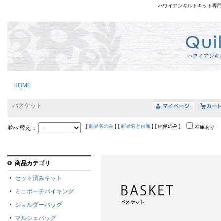
ハワイアンキルトキット専
HOME
バスケット
[
商品名のみ
] [
商品名と画像
] [ 画像のみ ]
並べ替え：
在庫あり
商品カテゴリ
セット済みキット
ミニポーチバイキング
ショルダーバッグ
マルシェバッグ