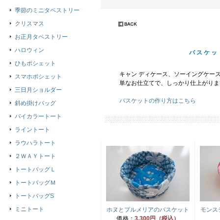
季節のミニタペストリー
クリスマス
お正月タペストリー
ハロウィン
バスケッ
ひもポシェット
キャン ディケース、ソーイングケー
スマホポシェット
単なお仕立てで、しっかり仕上がりま
三日月ショルダー
バスケットの作り方はこちら
斜め掛けバッグ
バイカラートート
ライントート
ラウハラトート
２ＷＡＹトート
トートバッグＬ
トートバッグＭ
トートバッグS
ミニトート
ホヌとプルメリアのバスケット
モンス
価格：
3,300円（税込）