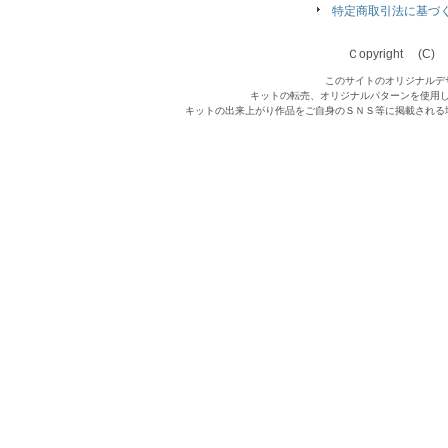
特定商取引法に基づ
Ｃopyright (C) Qu
このサイトのオリジナルデ
キットの転売、オリジナルパターンを使用
キットの出来上がり作品をご自身のＳＮＳ等に掲載される