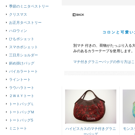
季節のミニタペストリー
クリスマス
お正月タペストリー
ハロウィン
コロンと可愛い
ひもポシェット
別マチ 付きの、荷物がたっぷり入る
スマホポシェット
みのあるカラーテープを使用します。
三日月ショルダー
マチ付きグラニーバッグの作り方はこ
斜め掛けバッグ
バイカラートート
ライントート
ラウハラトート
２ＷＡＹトート
トートバッグＬ
トートバッグＭ
トートバッグS
ミニトート
ハイビスカスのマチ付きグラニ
モンス
ーバッグ