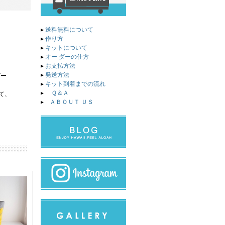
▸
送料無料について
▸
作り方
▸
キットについて
▸
オー ダーの仕方
▸
お支払方法
▸
発送方法
ザー
▸
キット到着までの流れ
▸
Ｑ＆Ａ
て、
▸
ＡＢＯＵＴ ＵＳ