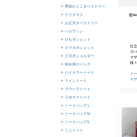
季節のミニタペストリー
クリスマス
お正月タペストリー
ハロウィン
ひもポシェット
仕
スマホポシェット
ズ
三日月ショルダー
マ
様
斜め掛けバッグ
バイカラートート
ト
マ
ライントート
ラウハラトート
２ＷＡＹトート
トートバッグＬ
トートバッグＭ
トートバッグS
ミニトート