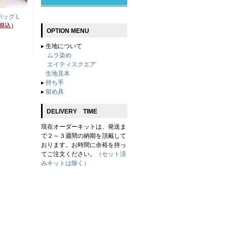
バッグＬ
（税込）
OPTION MENU
▸
生地について
ムラ染め
エイティスクエア
生地見本
▸
持ち手
▸
留め具
DELIVERY TIME
現在オーダーキットは、発送ま
で２～３週間の納期を頂戴して
おります。お時間に余裕を持っ
てご注文ください。
（セット済
みキットは除く）