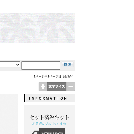
1
ページ中
1
ページ目（全3件）
ＩＮＦＯＲＭＡＴＩＯＮ