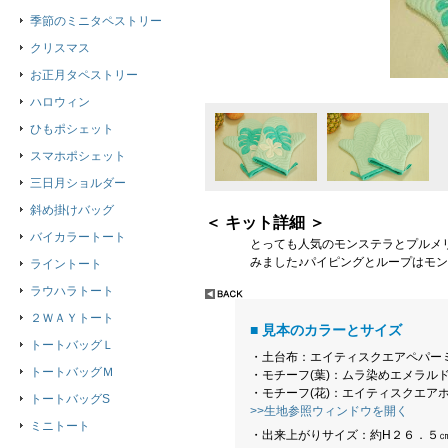
季節のミニタペストリー
クリスマス
お正月タペストリー
ハロウィン
ひもポシェット
スマホポシェット
三日月ショルダー
斜め掛けバッグ
＜ キット詳細 ＞
バイカラートート
とっても人気のモンステラとプルメ
みました♪パイピングとループはモ
ライントート
ラウハラトート
２ＷＡＹトート
■ 見本のカラーとサイズ
トートバッグＬ
・土台布：エイティスクエアペパー
トートバッグＭ
・モチーフ(葉)：ムラ染めエメラル
・モチーフ(花)：エイティスクエア
トートバッグS
>>生地参照ウィンドウを開く
ミニトート
・出来上がりサイズ：約H２６．５㎝