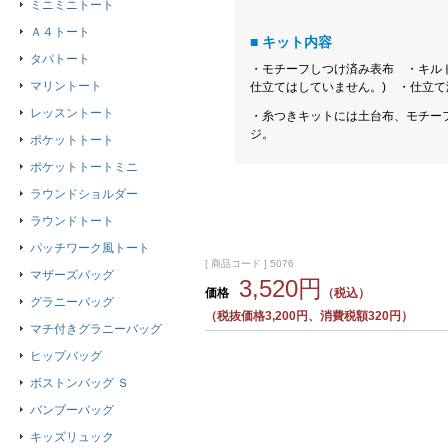
ミニミニトート
Ａ４トート
■ キット内容
タパトート
・モチーフしつけ済み表布 ・キル
マリントート
仕立てはしていません。) ・仕立
レッスントート
・糸つきキットには土台布、モチー
ジ。
ポケットトート
ポケットトートミニ
ラウンドショルダー
ラウンドトート
パッチワーク風トート
[ 商品コード ] 5076
マザーズバッグ
3,520円
価格
（税込）
グラニーバッグ
（税抜価格3,200円、消費税額320円）
マチ付きグラニーバッグ
ヒップバッグ
ボストンバッグ Ｓ
バンブーバッグ
キッズリュック