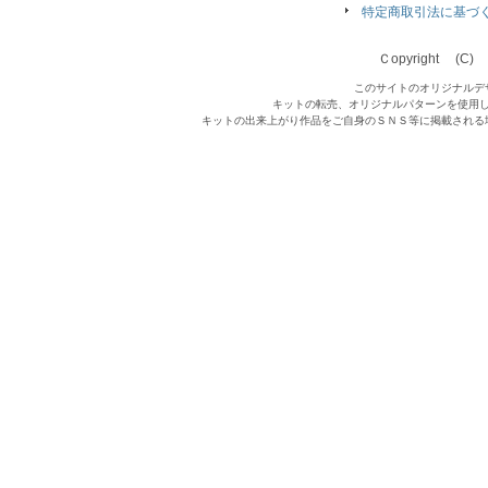
特定商取引法に基づ
Ｃopyright (C) Qu
このサイトのオリジナルデ
キットの転売、オリジナルパターンを使用
キットの出来上がり作品をご自身のＳＮＳ等に掲載される