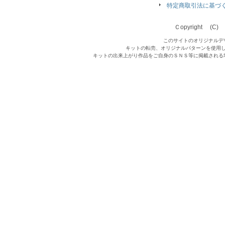
特定商取引法に基づ
Ｃopyright (C) Qu
このサイトのオリジナルデ
キットの転売、オリジナルパターンを使用
キットの出来上がり作品をご自身のＳＮＳ等に掲載される