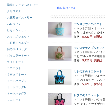
季節のミニタペストリー
作り方はこちら
クリスマス
お正月タペストリー
ハロウィン
アンスリウムのミニトー
＜キット詳細＞ トート
ひもポシェット
を作 りませんか。ゆるや
スマホポシェット
価格：
5,720円（税込）
三日月ショルダー
モンステラとプルメリア
斜め掛けバッグ
＜キット詳細＞ ハワイ
バイカラートート
ラと プルメリアの組み合
価格：
5,720円（税込）
ライントート
ラウハラトート
ヤシの木のミニトート
２ＷＡＹトート
＜キット詳細＞ マルチ
って みませんか。ハワイ
トートバッグＬ
価格：
5,720円（税込）
トートバッグＭ
トートバッグS
レフアのミニトート
＜キット詳細＞ ハワイ
ミニトート
ッグ です。ギザギザのモ