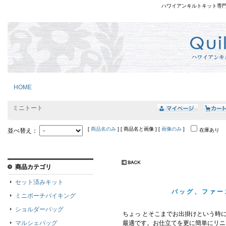
ハワイアンキルトキット専
HOME
ミニトート
[
商品名のみ
] [ 商品名と画像 ] [
画像のみ
]
並べ替え：
在庫あり
商品カテゴリ
セット済みキット
バッグ、ファー
ミニポーチバイキング
ショルダーバッグ
ちょっ とそこまでお出掛けという時
マルシェバッグ
最適です。お仕立てを更に簡単にリニ