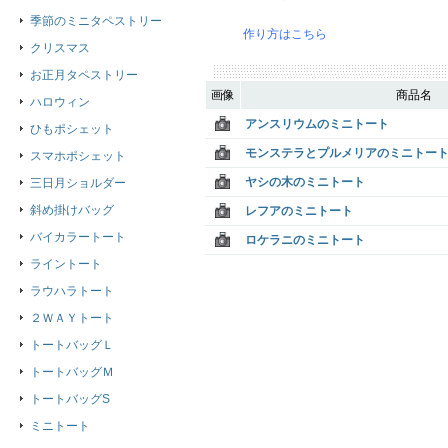
季節のミニタペストリー
作り方はこちら
クリスマス
お正月タペストリー
画像
商品名
ハロウィン
アンスリウムのミニトート
ひもポシェット
モンステラとプルメリアのミニトー
スマホポシェット
ヤシの木のミニトート
三日月ショルダー
斜め掛けバッグ
レフアのミニトート
バイカラートート
ロケラニのミニトート
ライントート
ラウハラトート
２ＷＡＹトート
トートバッグＬ
トートバッグＭ
トートバッグS
ミニトート