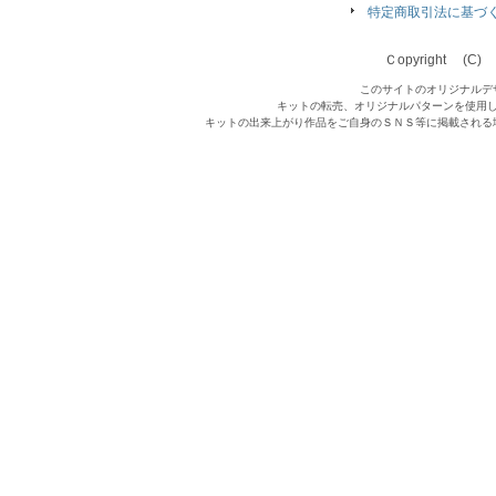
特定商取引法に基づ
Ｃopyright (C) Qu
このサイトのオリジナルデ
キットの転売、オリジナルパターンを使用
キットの出来上がり作品をご自身のＳＮＳ等に掲載される