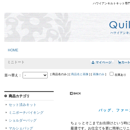
ハワイアンキルトキット専
HOME
ミニトート
[ 商品名のみ ] [
商品名と画像
] [
画像のみ
]
並べ替え：
在庫あり
商品カテゴリ
セット済みキット
バッグ、ファー
ミニポーチバイキング
ショルダーバッグ
ちょっ とそこまでお出掛けという時
マルシェバッグ
最適です。お仕立てを更に簡単にリニ